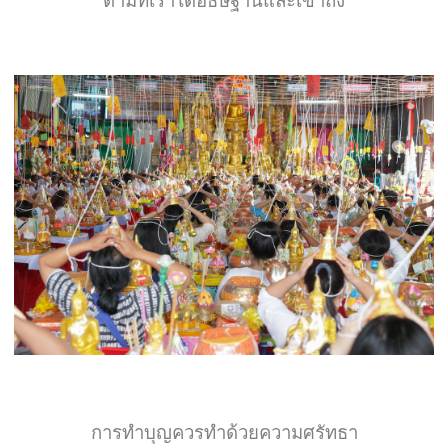
ตามที่เราได้อธิษฐานและเข้าถึง
การทำบุญควรทำด้วยความศรัทธา