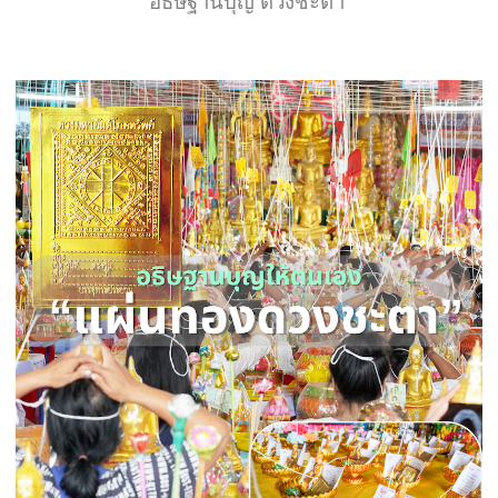
อธิษฐานบุญ ดวงชะตา