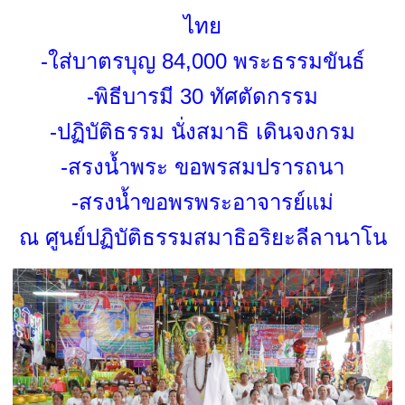
ไทย
-ใส่บาตรบุญ 84,000 พระธรรมขันธ์
-พิธีบารมี 30 ทัศตัดกรรม
-ปฏิบัติธรรม นั่งสมาธิ เดินจงกรม
-สรงน้ำพระ ขอพรสมปรารถนา
-สรงน้ำขอพรพระอาจารย์แม่
ณ ศูนย์ปฏิบัติธรรมสมาธิอริยะลีลานาโน