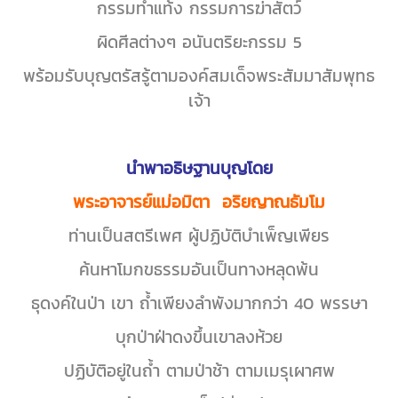
กรรมทำแท้ง กรรมการฆ่าสัตว์
ผิดศีลต่างๆ อนันตริยะกรรม 5
พร้อมรับบุญตรัสรู้ตามองค์สมเด็จพระสัมมาสัมพุทธ
เจ้า
นำพาอธิษฐานบุญโดย
พระอาจารย์แม่อมิตา อริยญาณธัมโม
ท่านเป็นสตรีเพศ ผู้ปฏิบัติบำเพ็ญเพียร
ค้นหาโมกขธรรมอันเป็นทางหลุดพ้น
ธุดงค์ในป่า เขา ถ้ำเพียงลำพังมากกว่า 40 พรรษา
บุกป่าฝ่าดงขึ้นเขาลงห้วย
ปฏิบัติอยู่ในถ้ำ ตามป่าช้า ตามเมรุเผาศพ