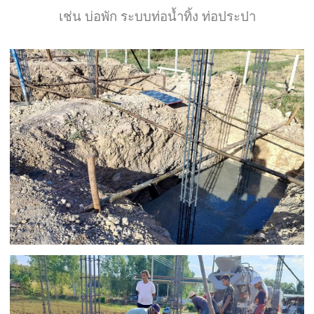
เช่น บ่อพัก ระบบท่อน้ำทิ้ง ท่อประปา